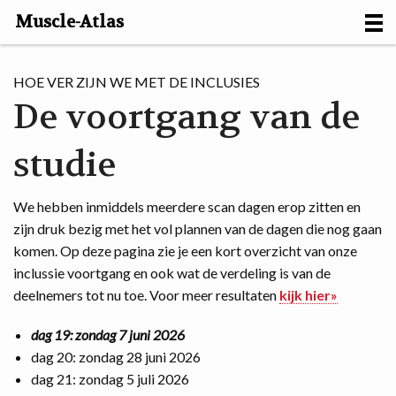
Muscle-Atlas
HOME
HOE VER ZIJN WE MET DE INCLUSIES
De voortgang van de
PROJECTS
studie
MUSCLES
METHODS
We hebben inmiddels meerdere scan dagen erop zitten en
zijn druk bezig met het vol plannen van de dagen die nog gaan
MOTION [NL]
komen. Op deze pagina zie je een kort overzicht van onze
inclussie voortgang en ook wat de verdeling is van de
ABOUT
deelnemers tot nu toe. Voor meer resultaten
kijk hier»
CONTACT
dag 19: zondag 7 juni 2026
dag 20: zondag 28 juni 2026
dag 21: zondag 5 juli 2026