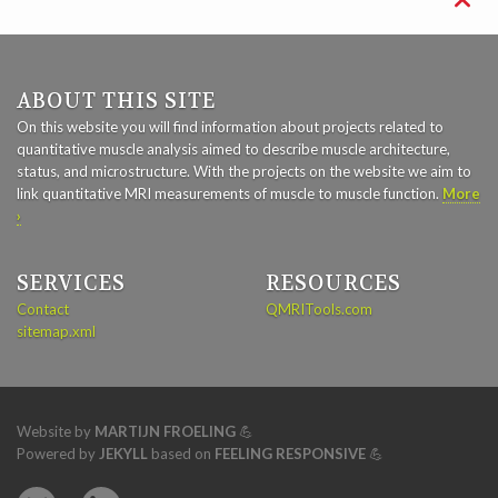

ABOUT THIS SITE
On this website you will find information about projects related to
quantitative muscle analysis aimed to describe muscle architecture,
status, and microstructure. With the projects on the website we aim to
link quantitative MRI measurements of muscle to muscle function.
More
›
SERVICES
RESOURCES
Contact
QMRITools.com
sitemap.xml
Website by
MARTIJN FROELING
💪
Powered by
JEKYLL
based on
FEELING RESPONSIVE
💪